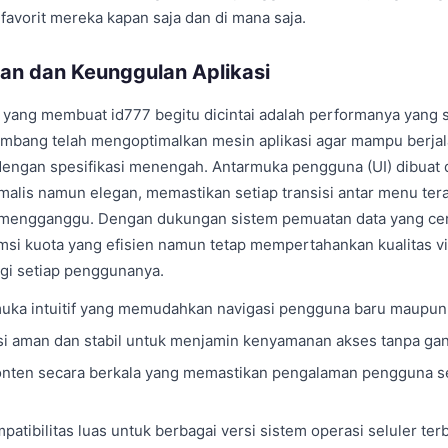
 favorit mereka kapan saja dan di mana saja.
lan dan Keunggulan Aplikasi
 yang membuat id777 begitu dicintai adalah performanya yang s
embang telah mengoptimalkan mesin aplikasi agar mampu berjal
dengan spesifikasi menengah. Antarmuka pengguna (UI) dibuat
alis namun elegan, memastikan setiap transisi antar menu ter
 mengganggu. Dengan dukungan sistem pemuatan data yang cer
si kuota yang efisien namun tetap mempertahankan kualitas vi
i setiap penggunanya.
uka intuitif yang memudahkan navigasi pengguna baru maupun 
i aman dan stabil untuk menjamin kenyamanan akses tanpa gan
nten secara berkala yang memastikan pengalaman pengguna se
tibilitas luas untuk berbagai versi sistem operasi seluler ter