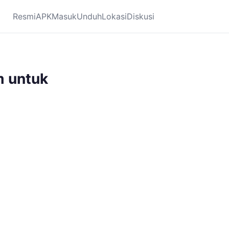
Resmi
APK
Masuk
Unduh
Lokasi
Diskusi
m untuk