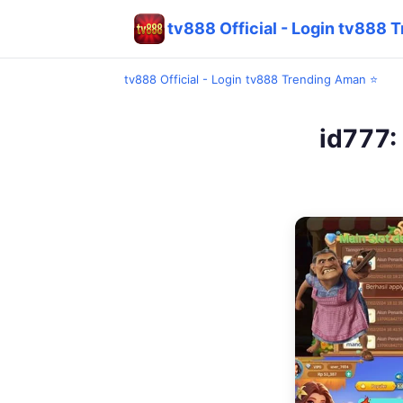
tv888 Official - Login tv888 
tv888 Official - Login tv888 Trending Aman ⭐
id777: