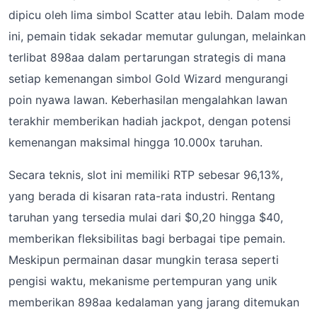
dipicu oleh lima simbol Scatter atau lebih. Dalam mode
ini, pemain tidak sekadar memutar gulungan, melainkan
terlibat 898aa dalam pertarungan strategis di mana
setiap kemenangan simbol Gold Wizard mengurangi
poin nyawa lawan. Keberhasilan mengalahkan lawan
terakhir memberikan hadiah jackpot, dengan potensi
kemenangan maksimal hingga 10.000x taruhan.
Secara teknis, slot ini memiliki RTP sebesar 96,13%,
yang berada di kisaran rata-rata industri. Rentang
taruhan yang tersedia mulai dari $0,20 hingga $40,
memberikan fleksibilitas bagi berbagai tipe pemain.
Meskipun permainan dasar mungkin terasa seperti
pengisi waktu, mekanisme pertempuran yang unik
memberikan 898aa kedalaman yang jarang ditemukan