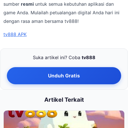
sumber
resmi
untuk semua kebutuhan aplikasi dan
game Anda. Mulailah petualangan digital Anda hari ini
dengan rasa aman bersama tv888!
tv888 APK
Suka artikel ini? Coba
tv888
Unduh Gratis
Artikel Terkait