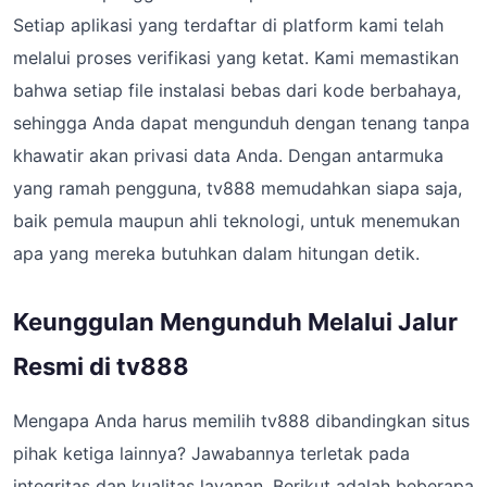
Setiap aplikasi yang terdaftar di platform kami telah
melalui proses verifikasi yang ketat. Kami memastikan
bahwa setiap file instalasi bebas dari kode berbahaya,
sehingga Anda dapat mengunduh dengan tenang tanpa
khawatir akan privasi data Anda. Dengan antarmuka
yang ramah pengguna, tv888 memudahkan siapa saja,
baik pemula maupun ahli teknologi, untuk menemukan
apa yang mereka butuhkan dalam hitungan detik.
Keunggulan Mengunduh Melalui Jalur
Resmi di tv888
Mengapa Anda harus memilih tv888 dibandingkan situs
pihak ketiga lainnya? Jawabannya terletak pada
integritas dan kualitas layanan. Berikut adalah beberapa